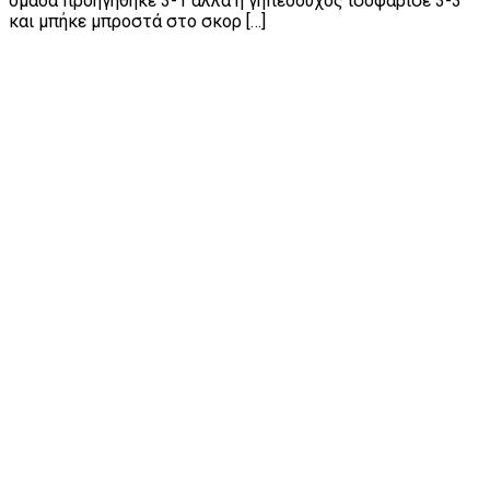
ομάδα προηγήθηκε 3-1 αλλά η γηπεδούχος ισοφάρισε 3-3
και μπήκε μπροστά στο σκορ […]