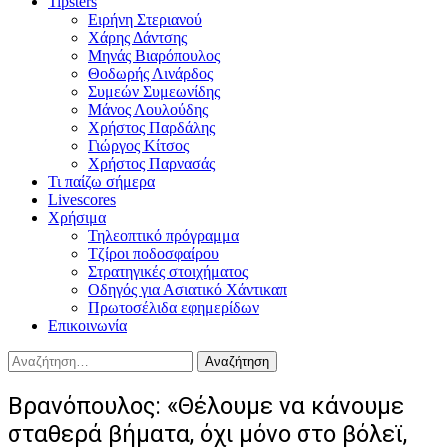
Tipsters
Ειρήνη Στεριανού
Χάρης Δάντσης
Μηνάς Βιαρόπουλος
Θοδωρής Λινάρδος
Συμεών Συμεωνίδης
Μάνος Λουλούδης
Χρήστος Παρδάλης
Γιώργος Κίτσος
Χρήστος Παρνασάς
Τι παίζω σήμερα
Livescores
Χρήσιμα
Τηλεοπτικό πρόγραμμα
Τζίροι ποδοσφαίρου
Στρατηγικές στοιχήματος
Οδηγός για Ασιατικό Χάντικαπ
Πρωτοσέλιδα εφημερίδων
Επικοινωνία
Αναζήτηση
για:
Βρανόπουλος: «Θέλουμε να κάνουμε
σταθερά βήματα, όχι μόνο στο βόλεϊ,