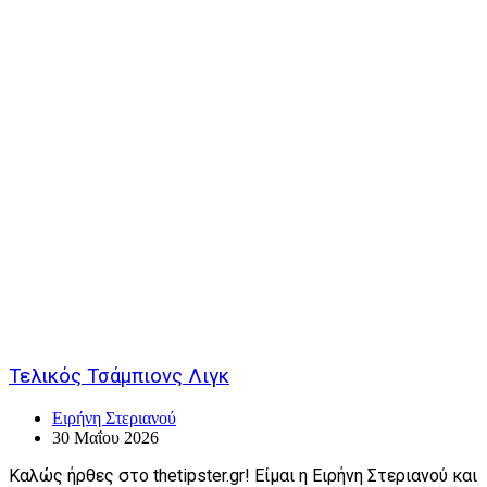
Τελικός Τσάμπιονς Λιγκ
Ειρήνη Στεριανού
30 Μαΐου 2026
Καλώς ήρθες στο thetipster.gr! Είμαι η Ειρήνη Στεριανού και