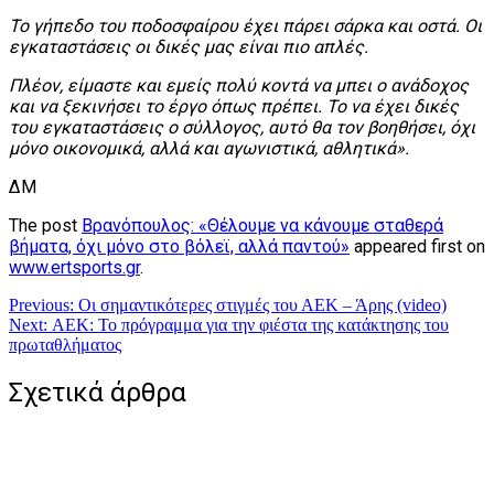
Το γήπεδο του ποδοσφαίρου έχει πάρει σάρκα και οστά. Οι
εγκαταστάσεις οι δικές μας είναι πιο απλές.
Πλέον, είμαστε και εμείς πολύ κοντά να μπει ο ανάδοχος
και να ξεκινήσει το έργο όπως πρέπει. Το να έχει δικές
του εγκαταστάσεις ο σύλλογος, αυτό θα τον βοηθήσει, όχι
μόνο οικονομικά, αλλά και αγωνιστικά, αθλητικά».
ΔΜ
The post
Βρανόπουλος: «Θέλουμε να κάνουμε σταθερά
βήματα, όχι μόνο στο βόλεϊ, αλλά παντού»
appeared first on
www.ertsports.gr
.
Πλοήγηση
Previous:
Οι σημαντικότερες στιγμές του ΑΕΚ – Άρης (video)
Next:
ΑΕΚ: Το πρόγραμμα για την φιέστα της κατάκτησης του
άρθρων
πρωταθλήματος
Σχετικά άρθρα