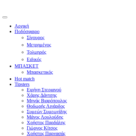
Αρχική
Ποδόσφαιρο
Σίγουρος
Μετρημένος
Τολμηρός
Ειδικός
ΜΠΑΣΚΕΤ
Μπασκετικός
Hot match
Tipsters
Ειρήνη Στεριανού
Χάρης Δάντσης
Μηνάς Βιαρόπουλος
Θοδωρής Λινάρδος
Συμεών Συμεωνίδης
Μάνος Λουλούδης
Χρήστος Παρδάλης
Γιώργος Κίτσος
Χρήστος Παρνασάς