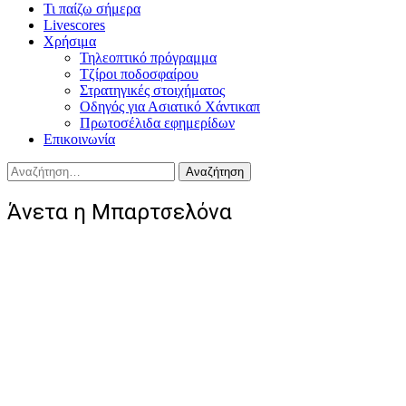
Τι παίζω σήμερα
Livescores
Χρήσιμα
Τηλεοπτικό πρόγραμμα
Τζίροι ποδοσφαίρου
Στρατηγικές στοιχήματος
Οδηγός για Ασιατικό Χάντικαπ
Πρωτοσέλιδα εφημερίδων
Επικοινωνία
Αναζήτηση
για:
Άνετα η Μπαρτσελόνα