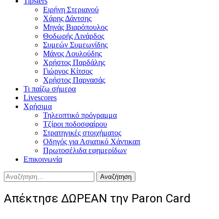
Tipsters
Ειρήνη Στεριανού
Χάρης Δάντσης
Μηνάς Βιαρόπουλος
Θοδωρής Λινάρδος
Συμεών Συμεωνίδης
Μάνος Λουλούδης
Χρήστος Παρδάλης
Γιώργος Κίτσος
Χρήστος Παρνασάς
Τι παίζω σήμερα
Livescores
Χρήσιμα
Τηλεοπτικό πρόγραμμα
Τζίροι ποδοσφαίρου
Στρατηγικές στοιχήματος
Οδηγός για Ασιατικό Χάντικαπ
Πρωτοσέλιδα εφημερίδων
Επικοινωνία
Αναζήτηση
για:
Απέκτησε ΔΩΡΕΑΝ την Paron Card