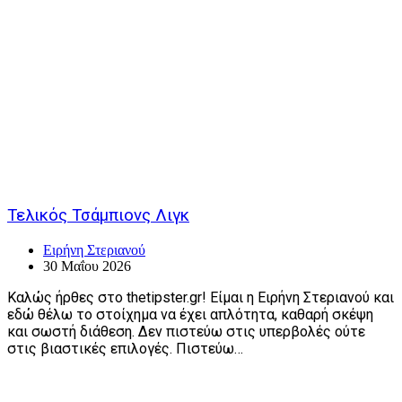
Τελικός Τσάμπιονς Λιγκ
Ειρήνη Στεριανού
30 Μαΐου 2026
Καλώς ήρθες στο thetipster.gr! Είμαι η Ειρήνη Στεριανού και
εδώ θέλω το στοίχημα να έχει απλότητα, καθαρή σκέψη
και σωστή διάθεση. Δεν πιστεύω στις υπερβολές ούτε
στις βιαστικές επιλογές. Πιστεύω…