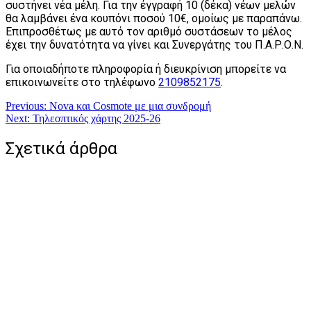
συστήνει νέα μέλη. Για την έγγραφή 10 (δέκα) νέων μελών
θα λαμβάνει ένα κουπόνι ποσού 10€, ομοίως με παραπάνω.
Επιπροσθέτως με αυτό τον αριθμό συστάσεων το μέλος
έχει την δυνατότητα να γίνει και Συνεργάτης του Π.Α.Ρ.Ο.Ν.
Για οποιαδήποτε πληροφορία ή διευκρίνιση μπορείτε να
επικοινωνείτε στο τηλέφωνο
2109852175
.
Πλοήγηση
Previous:
Nova και Cosmote με μια συνδρομή
Next:
Τηλεοπτικός χάρτης 2025-26
άρθρων
Σχετικά άρθρα