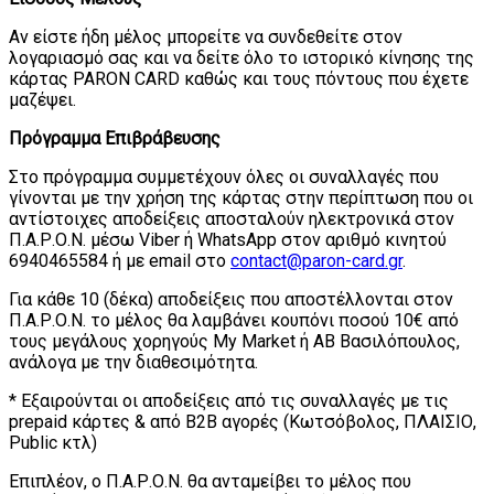
Αν είστε ήδη μέλος μπορείτε να συνδεθείτε στον
λογαριασμό σας και να δείτε όλο το ιστορικό κίνησης της
κάρτας PARON CARD καθώς και τους πόντους που έχετε
μαζέψει.
Πρόγραμμα Επιβράβευσης
Στο πρόγραμμα συμμετέχουν όλες οι συναλλαγές που
γίνονται με την χρήση της κάρτας στην περίπτωση που οι
αντίστοιχες αποδείξεις αποσταλούν ηλεκτρονικά στον
Π.Α.Ρ.Ο.Ν. μέσω Viber ή WhatsApp στον αριθμό κινητού
6940465584 ή με email στο
contact@paron-card.gr
.
Για κάθε 10 (δέκα) αποδείξεις που αποστέλλονται στον
Π.Α.Ρ.Ο.Ν. το μέλος θα λαμβάνει κουπόνι ποσού 10€ από
τους μεγάλους χορηγούς Μy Market ή ΑΒ Βασιλόπουλος,
ανάλογα με την διαθεσιμότητα.
* Εξαιρούνται οι αποδείξεις από τις συναλλαγές με τις
prepaid κάρτες & από B2B αγορές (Κωτσόβολος, ΠΛΑΙΣΙΟ,
Public κτλ)
Επιπλέον, ο Π.Α.Ρ.Ο.Ν. θα ανταμείβει το μέλος που