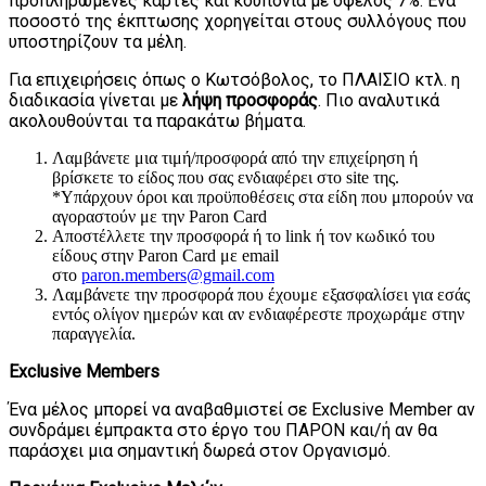
προπληρωμένες κάρτες και κουπόνια με όφελος 7%. Ένα
ποσοστό της έκπτωσης χορηγείται στους συλλόγους που
υποστηρίζουν τα μέλη.
Για επιχειρήσεις όπως ο Κωτσόβολος, το ΠΛΑΙΣΙΟ κτλ. η
διαδικασία γίνεται με
λήψη προσφοράς
. Πιο αναλυτικά
ακολουθούνται τα παρακάτω βήματα.
Λαμβάνετε μια τιμή/προσφορά από την επιχείρηση ή
βρίσκετε το είδος που σας ενδιαφέρει στο site της.
*Υπάρχουν όροι και προϋποθέσεις στα είδη που μπορούν να
αγοραστούν με την Paron Card
Αποστέλλετε την προσφορά ή το link ή τον κωδικό του
είδους στην Paron Card με email
στο
paron.members@gmail.com
Λαμβάνετε την προσφορά που έχουμε εξασφαλίσει για εσάς
εντός ολίγον ημερών και αν ενδιαφέρεστε προχωράμε στην
παραγγελία.
Exclusive Members
Ένα μέλος μπορεί να αναβαθμιστεί σε Exclusive Member αν
συνδράμει έμπρακτα στο έργο του ΠΑΡΟΝ και/ή αν θα
παράσχει μια σημαντική δωρεά στον Οργανισμό.