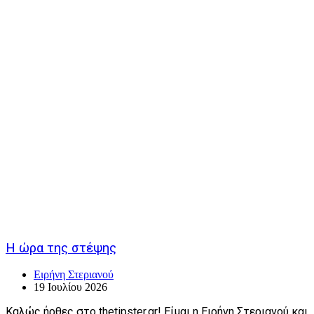
Η ώρα της στέψης
Ειρήνη Στεριανού
19 Ιουλίου 2026
Καλώς ήρθες στο thetipster.gr! Είμαι η Ειρήνη Στεριανού και