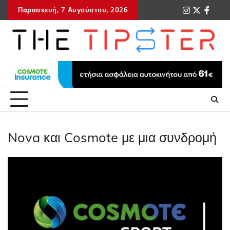
Skip
Παρασκευή, 7 Αυγούστου, 2026
instagram
twitter
faceb
tel
to
content
Nova και Cosmote με μια συνδρομή