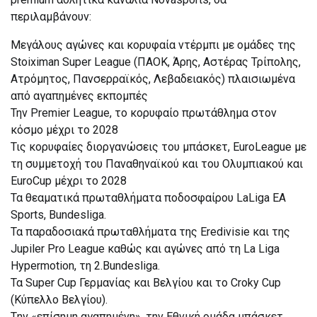
περιλαμβάνουν:
Μεγάλους αγώνες και κορυφαία ντέρμπι με ομάδες της
Stoiximan Super League (ΠΑΟΚ, Άρης, Αστέρας Τρίπολης,
Ατρόμητος, Πανσερραϊκός, Λεβαδειακός) πλαισιωμένα
από αγαπημένες εκπομπές
Την Premier League, το κορυφαίο πρωτάθλημα στον
κόσμο μέχρι το 2028
Τις κορυφαίες διοργανώσεις του μπάσκετ, EuroLeague με
τη συμμετοχή του Παναθηναϊκού και του Ολυμπιακού και
EuroCup μέχρι το 2028
Τα θεαματικά πρωταθλήματα ποδοσφαίρου LaLiga EA
Sports, Bundesliga.
Τα παραδοσιακά πρωταθλήματα της Eredivisie και της
Jupiler Pro League καθώς και αγώνες από τη La Liga
Hypermotion, τη 2.Bundesliga.
Τα Super Cup Γερμανίας και Βελγίου και το Croky Cup
(Κύπελλο Βελγίου).
Tην «επίσημη αγαπημένη», την Εθνική ομάδα μπάσκετ