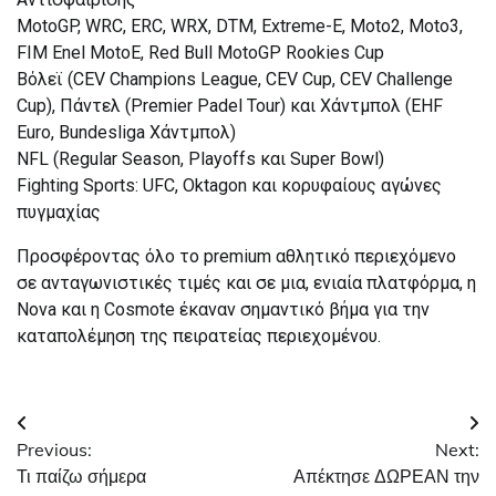
MotoGP, WRC, ERC, WRX, DTM, Extreme-E, Moto2, Moto3,
FIM Enel MotoE, Red Bull MotoGP Rookies Cup
Βόλεϊ (CEV Champions League, CEV Cup, CEV Challenge
Cup), Πάντελ (Premier Padel Tour) και Χάντμπολ (EHF
Euro, Bundesliga Χάντμπολ)
NFL (Regular Season, Playoffs και Super Bowl)
Fighting Sports: UFC, Oktagon και κορυφαίους αγώνες
πυγμαχίας
Προσφέροντας όλο το premium αθλητικό περιεχόμενο
σε ανταγωνιστικές τιμές και σε μια, ενιαία πλατφόρμα, η
Nova και η Cosmote έκαναν σημαντικό βήμα για την
καταπολέμηση της πειρατείας περιεχομένου.
Πλοήγηση
Previous:
Next:
άρθρων
Τι παίζω σήμερα
Απέκτησε ΔΩΡΕΑΝ την