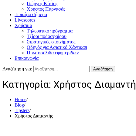
Γιώργος Κίτσος
Χρήστος Παρνασάς
Τι παίζω σήμερα
Livescores
Χρήσιμα
Τηλεοπτικό πρόγραμμα
Τζίροι ποδοσφαίρου
Στρατηγικές στοιχήματος
Οδηγός για Ασιατικό Χάντικαπ
Πρωτοσέλιδα εφημερίδων
Επικοινωνία
Αναζήτηση για:
Κατηγορία:
Χρήστος Διαμαντ
Home
Blog
Tipsters
Χρήστος Διαμαντής