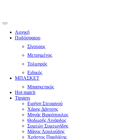
Αρχική
Ποδόσφαιρο
Σίγουρος
Μετρημένος
Τολμηρός
Ειδικός
ΜΠΑΣΚΕΤ
Μπασκετικός
Hot match
Tipsters
Ειρήνη Στεριανού
Χάρης Δάντσης
Μηνάς Βιαρόπουλος
Θοδωρής Λινάρδος
Συμεών Συμεωνίδης
Μάνος Λουλούδης
Χρήστος Παρδάλης