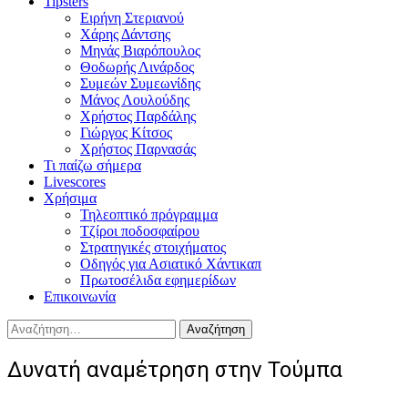
Tipsters
Ειρήνη Στεριανού
Χάρης Δάντσης
Μηνάς Βιαρόπουλος
Θοδωρής Λινάρδος
Συμεών Συμεωνίδης
Μάνος Λουλούδης
Χρήστος Παρδάλης
Γιώργος Κίτσος
Χρήστος Παρνασάς
Τι παίζω σήμερα
Livescores
Χρήσιμα
Τηλεοπτικό πρόγραμμα
Τζίροι ποδοσφαίρου
Στρατηγικές στοιχήματος
Οδηγός για Ασιατικό Χάντικαπ
Πρωτοσέλιδα εφημερίδων
Επικοινωνία
Αναζήτηση
για:
Δυνατή αναμέτρηση στην Τούμπα