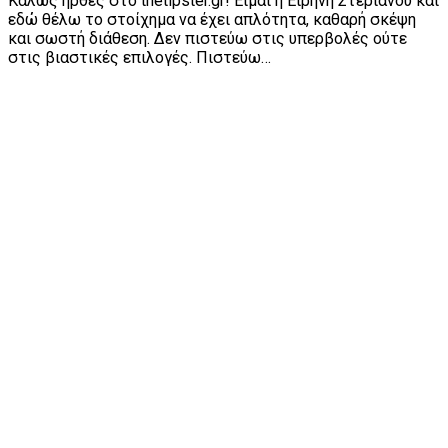
Καλώς ήρθες στο thetipster.gr! Είμαι η Ειρήνη Στεριανού και
εδώ θέλω το στοίχημα να έχει απλότητα, καθαρή σκέψη
και σωστή διάθεση. Δεν πιστεύω στις υπερβολές ούτε
στις βιαστικές επιλογές. Πιστεύω…