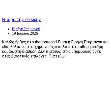
Η ώρα της στέψης
Ειρήνη Στεριανού
19 Ιουλίου 2026
Καλώς ήρθες στο thetipster.gr! Είμαι η Ειρήνη Στεριανού και
εδώ θέλω το στοίχημα να έχει απλότητα, καθαρή σκέψη
και σωστή διάθεση. Δεν πιστεύω στις υπερβολές ούτε
στις βιαστικές επιλογές. Πιστεύω…