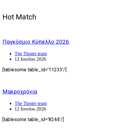
Hot Match
Παγκόσμιο Κύπελλο 2026
The Tipster team
12 Ιουνίου 2026
[tablesome table_id='11233'/]
Μακροχρόνια
The Tipster team
12 Ιουνίου 2026
[tablesome table_id='8244'/]