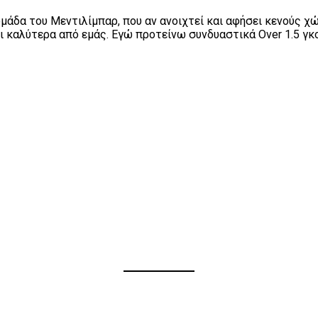
 ομάδα του Μεντιλίμπαρ, που αν ανοιχτεί και αφήσει κενούς 
καλύτερα από εμάς. Εγώ προτείνω συνδυαστικά Over 1.5 γκολ,