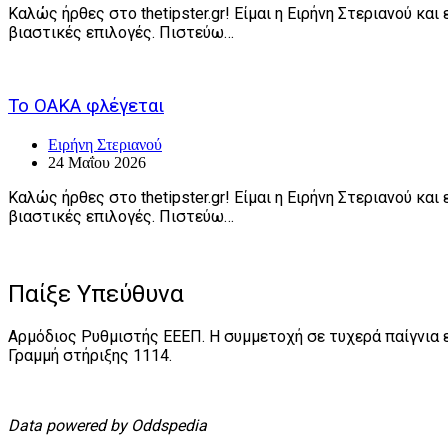
Καλώς ήρθες στο thetipster.gr! Είμαι η Ειρήνη Στεριανού κ
βιαστικές επιλογές. Πιστεύω…
Το ΟΑΚΑ φλέγεται
Ειρήνη Στεριανού
24 Μαΐου 2026
Καλώς ήρθες στο thetipster.gr! Είμαι η Ειρήνη Στεριανού κ
βιαστικές επιλογές. Πιστεύω…
Παίξε Υπεύθυνα
Αρμόδιος Ρυθμιστής ΕΕΕΠ. Η συμμετοχή σε τυχερά παίγνια ε
Γραμμή στήριξης 1114.
Data powered by Oddspedia