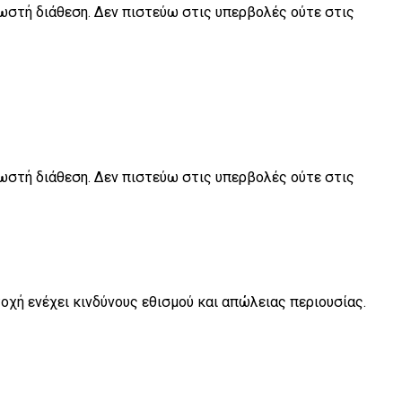
 σωστή διάθεση. Δεν πιστεύω στις υπερβολές ούτε στις
 σωστή διάθεση. Δεν πιστεύω στις υπερβολές ούτε στις
χή ενέχει κινδύνους εθισμού και απώλειας περιουσίας.