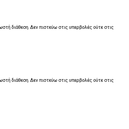
 σωστή διάθεση. Δεν πιστεύω στις υπερβολές ούτε στις
 σωστή διάθεση. Δεν πιστεύω στις υπερβολές ούτε στις