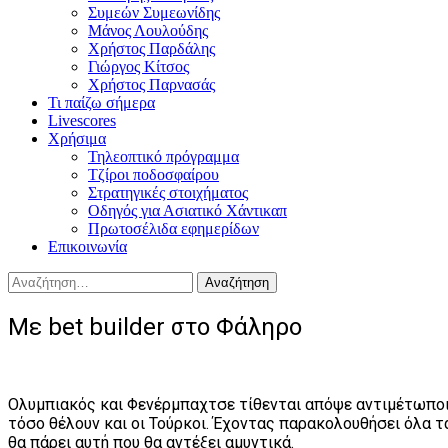
Συμεών Συμεωνίδης
Μάνος Λουλούδης
Χρήστος Παρδάλης
Γιώργος Κίτσος
Χρήστος Παρνασάς
Τι παίζω σήμερα
Livescores
Χρήσιμα
Τηλεοπτικό πρόγραμμα
Τζίροι ποδοσφαίρου
Στρατηγικές στοιχήματος
Οδηγός για Ασιατικό Χάντικαπ
Πρωτοσέλιδα εφημερίδων
Επικοινωνία
Αναζήτηση
για:
Με bet builder στο Φάληρο
Ολυμπιακός και Φενέρμπαχτσε τίθενται απόψε αντιμέτωποι 
τόσο θέλουν και οι Τούρκοι. Έχοντας παρακολουθήσει όλα
θα πάρει αυτή που θα αντέξει αμυντικά.