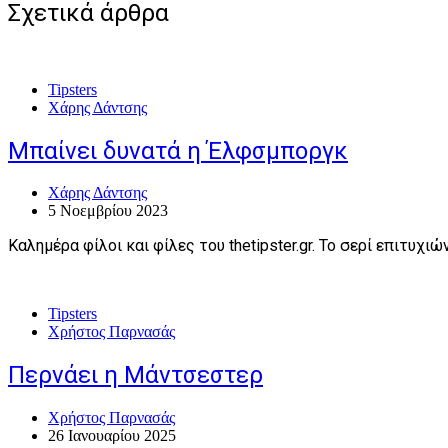
Σχετικά άρθρα
Tipsters
Χάρης Δάντσης
Μπαίνει δυνατά η Έλφσμποργκ
Χάρης Δάντσης
5 Νοεμβρίου 2023
Καλημέρα φίλοι και φίλες του thetipster.gr. Το σερί επιτυχι
Tipsters
Χρήστος Παρνασάς
Περνάει η Μάντσεστερ
Χρήστος Παρνασάς
26 Ιανουαρίου 2025