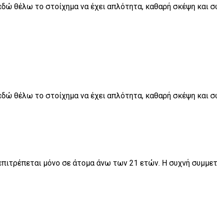
αι εδώ θέλω το στοίχημα να έχει απλότητα, καθαρή σκέψη και
αι εδώ θέλω το στοίχημα να έχει απλότητα, καθαρή σκέψη και
πιτρέπεται μόνο σε άτομα άνω των 21 ετών. Η συχνή συμμετο