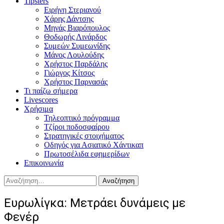
Tipsters
Ειρήνη Στεριανού
Χάρης Δάντσης
Μηνάς Βιαρόπουλος
Θοδωρής Λινάρδος
Συμεών Συμεωνίδης
Μάνος Λουλούδης
Χρήστος Παρδάλης
Γιώργος Κίτσος
Χρήστος Παρνασάς
Τι παίζω σήμερα
Livescores
Χρήσιμα
Τηλεοπτικό πρόγραμμα
Τζίροι ποδοσφαίρου
Στρατηγικές στοιχήματος
Οδηγός για Ασιατικό Χάντικαπ
Πρωτοσέλιδα εφημερίδων
Επικοινωνία
Αναζήτηση
για:
Ευρωλίγκα: Μετράει δυνάμεις με
Φενέρ