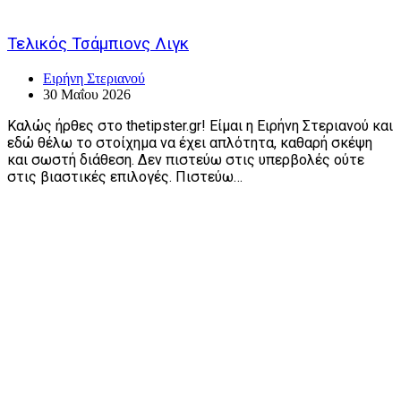
Τελικός Τσάμπιονς Λιγκ
Ειρήνη Στεριανού
30 Μαΐου 2026
Καλώς ήρθες στο thetipster.gr! Είμαι η Ειρήνη Στεριανού και
εδώ θέλω το στοίχημα να έχει απλότητα, καθαρή σκέψη
και σωστή διάθεση. Δεν πιστεύω στις υπερβολές ούτε
στις βιαστικές επιλογές. Πιστεύω…