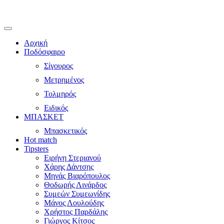
Αρχική
Ποδόσφαιρο
Σίγουρος
Μετρημένος
Τολμηρός
Ειδικός
ΜΠΑΣΚΕΤ
Μπασκετικός
Hot match
Tipsters
Ειρήνη Στεριανού
Χάρης Δάντσης
Μηνάς Βιαρόπουλος
Θοδωρής Λινάρδος
Συμεών Συμεωνίδης
Μάνος Λουλούδης
Χρήστος Παρδάλης
Γιώργος Κίτσος