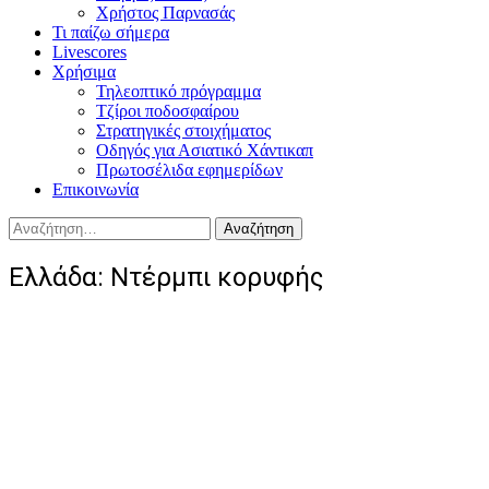
Χρήστος Παρνασάς
Τι παίζω σήμερα
Livescores
Χρήσιμα
Τηλεοπτικό πρόγραμμα
Τζίροι ποδοσφαίρου
Στρατηγικές στοιχήματος
Οδηγός για Ασιατικό Χάντικαπ
Πρωτοσέλιδα εφημερίδων
Επικοινωνία
Αναζήτηση
για:
Ελλάδα: Ντέρμπι κορυφής