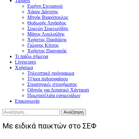
Tipsters
Ειρήνη Στεριανού
Χάρης Δάντσης
Μηνάς Βιαρόπουλος
Θοδωρής Λινάρδος
Συμεών Συμεωνίδης
Μάνος Λουλούδης
Χρήστος Παρδάλης
Γιώργος Κίτσος
Χρήστος Παρνασάς
Τι παίζω σήμερα
Livescores
Χρήσιμα
Τηλεοπτικό πρόγραμμα
Τζίροι ποδοσφαίρου
Στρατηγικές στοιχήματος
Οδηγός για Ασιατικό Χάντικαπ
Πρωτοσέλιδα εφημερίδων
Επικοινωνία
Αναζήτηση
για:
Με ειδικά παικτών στο ΣΕΦ