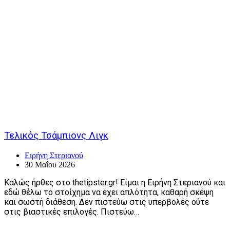
Τελικός Τσάμπιονς Λιγκ
Ειρήνη Στεριανού
30 Μαΐου 2026
Καλώς ήρθες στο thetipster.gr! Είμαι η Ειρήνη Στεριανού και
εδώ θέλω το στοίχημα να έχει απλότητα, καθαρή σκέψη
και σωστή διάθεση. Δεν πιστεύω στις υπερβολές ούτε
στις βιαστικές επιλογές. Πιστεύω…