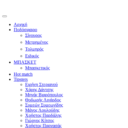
Αρχική
Ποδόσφαιρο
Σίγουρος
Μετρημένος
Τολμηρός
Ειδικός
ΜΠΑΣΚΕΤ
Μπασκετικός
Hot match
Tipsters
Ειρήνη Στεριανού
Χάρης Δάντσης
Μηνάς Βιαρόπουλος
Θοδωρής Λινάρδος
Συμεών Συμεωνίδης
Μάνος Λουλούδης
Χρήστος Παρδάλης
Γιώργος Κίτσος
Χρήστος Παρνασάς