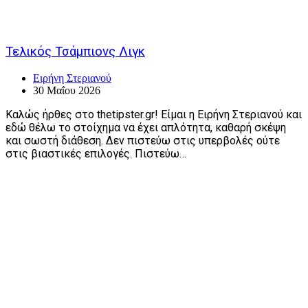
Τελικός Τσάμπιονς Λιγκ
Ειρήνη Στεριανού
30 Μαΐου 2026
Καλώς ήρθες στο thetipster.gr! Είμαι η Ειρήνη Στεριανού και
εδώ θέλω το στοίχημα να έχει απλότητα, καθαρή σκέψη
και σωστή διάθεση. Δεν πιστεύω στις υπερβολές ούτε
στις βιαστικές επιλογές. Πιστεύω…