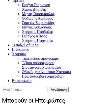
Tipsters
Ειρήνη Στεριανού
Χάρης Δάντσης
Μηνάς Βιαρόπουλος
Θοδωρής Λινάρδος
Συμεών Συμεωνίδης
Μάνος Λουλούδης
Χρήστος Παρδάλης
Γιώργος Κίτσος
Χρήστος Παρνασάς
Τι παίζω σήμερα
Livescores
Χρήσιμα
Τηλεοπτικό πρόγραμμα
Τζίροι ποδοσφαίρου
Στρατηγικές στοιχήματος
Οδηγός για Ασιατικό Χάντικαπ
Πρωτοσέλιδα εφημερίδων
Επικοινωνία
Αναζήτηση
για:
Μπορούν οι Ηπειρώτες