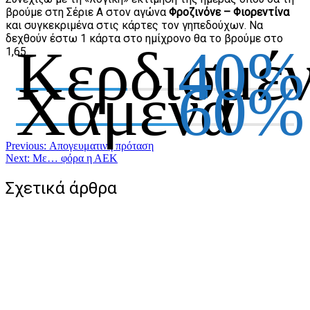
βρούμε στη Σέριε Α στον αγώνα
Φροζινόνε – Φιορεντίνα
και συγκεκριμένα στις κάρτες τον γηπεδούχων. Να
δεχθούν έστω 1 κάρτα στο ημίχρονο θα το βρούμε στο
Κερδισμέ
40%
1,65.
Χαμένα
60%
Πλοήγηση
Previous:
Απογευματινή πρόταση
Next:
Με… φόρα η ΑΕΚ
άρθρων
Σχετικά άρθρα