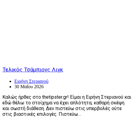
Τελικός Τσάμπιονς Λιγκ
Ειρήνη Στεριανού
30 Μαΐου 2026
Καλώς ήρθες στο thetipster.gr! Είμαι η Ειρήνη Στεριανού και
εδώ θέλω το στοίχημα να έχει απλότητα, καθαρή σκέψη
και σωστή διάθεση. Δεν πιστεύω στις υπερβολές ούτε
στις βιαστικές επιλογές. Πιστεύω…