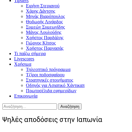
Tipsters
Ειρήνη Στεριανού
Χάρης Δάντσης
Μηνάς Βιαρόπουλος
Θοδωρής Λινάρδος
Συμεών Συμεωνίδης
Μάνος Λουλούδης
Χρήστος Παρδάλης
Γιώργος Κίτσος
Χρήστος Παρνασάς
Τι παίζω σήμερα
Livescores
Χρήσιμα
Τηλεοπτικό πρόγραμμα
Τζίροι ποδοσφαίρου
Στρατηγικές στοιχήματος
Οδηγός για Ασιατικό Χάντικαπ
Πρωτοσέλιδα εφημερίδων
Επικοινωνία
Αναζήτηση
για:
Ψηλές αποδόσεις στην Ιαπωνία