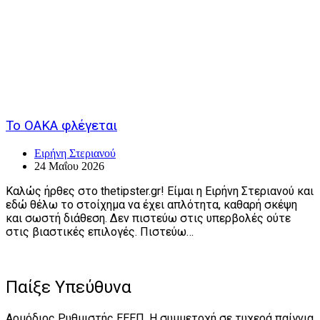
Το ΟΑΚΑ φλέγεται
Ειρήνη Στεριανού
24 Μαΐου 2026
Καλώς ήρθες στο thetipster.gr! Είμαι η Ειρήνη Στεριανού και
εδώ θέλω το στοίχημα να έχει απλότητα, καθαρή σκέψη
και σωστή διάθεση. Δεν πιστεύω στις υπερβολές ούτε
στις βιαστικές επιλογές. Πιστεύω…
Παίξε Υπεύθυνα
Αρμόδιος Ρυθμιστής ΕΕΕΠ. Η συμμετοχή σε τυχερά παίγνια