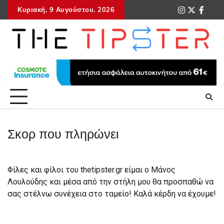
Skip
Κυριακή, 9 Αυγούστου, 2026
instagram
twitter
faceb
tel
to
content
Σκορ που πληρώνει
Φίλες και φίλοι του thetipster.gr είμαι ο Μάνος
Λουλούδης και μέσα από την στήλη μου θα προσπαθώ να
σας στέλνω συνέχεια στο ταμείο! Καλά κέρδη να έχουμε!