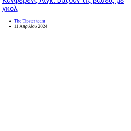
Κόνφερενς Λιγκ: Βάζουν τις βάσεις με
γκολ
The Tipster team
11 Απριλίου 2024