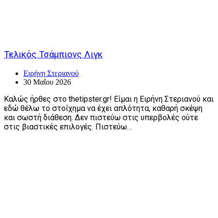
Τελικός Τσάμπιονς Λιγκ
Ειρήνη Στεριανού
30 Μαΐου 2026
Καλώς ήρθες στο thetipster.gr! Είμαι η Ειρήνη Στεριανού και
εδώ θέλω το στοίχημα να έχει απλότητα, καθαρή σκέψη
και σωστή διάθεση. Δεν πιστεύω στις υπερβολές ούτε
στις βιαστικές επιλογές. Πιστεύω…