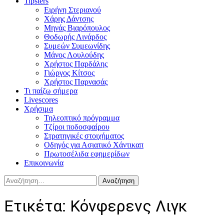
Tipsters
Ειρήνη Στεριανού
Χάρης Δάντσης
Μηνάς Βιαρόπουλος
Θοδωρής Λινάρδος
Συμεών Συμεωνίδης
Μάνος Λουλούδης
Χρήστος Παρδάλης
Γιώργος Κίτσος
Χρήστος Παρνασάς
Τι παίζω σήμερα
Livescores
Χρήσιμα
Τηλεοπτικό πρόγραμμα
Τζίροι ποδοσφαίρου
Στρατηγικές στοιχήματος
Οδηγός για Ασιατικό Χάντικαπ
Πρωτοσέλιδα εφημερίδων
Επικοινωνία
Αναζήτηση
για:
Ετικέτα:
Κόνφερενς Λιγκ